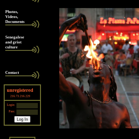
Photos,
Videos,
Documents
Senegalese
and griot
culture
Contact
unregistered
216.73.216.229
Login:
Pass: