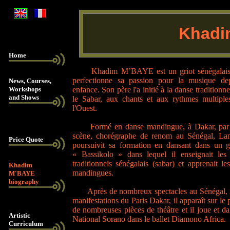
Fire breather in Amiens (North of France), Site devoted to my daugther Mame Seynabou M'BAYE
Khadi
Home
Khadim M’BAYE est un griot sénégalais, 
perfectionne sa passion pour la musique de
News, Courses,
Workshops
enfance. Son père l'a initié à la danse traditionne
and Shows
le Sabar, aux chants et aux rythmes multiple
l'Ouest.
Formé en danse mandingue, à Dakar, par 
scène, chorégraphe de renom au Sénégal, La
Price Quote
poursuivit sa formation en dansant dans un 
« Bassikolo » dans lequel il enseignait le
traditionnels sénégalais (sabar) et apprenait l
Khadim
mandingues.
M'BAYE
biography
Après de nombreux spectacles au Sénégal, il
manifestations du Paris Dakar, il apparaît sur le 
de nombreuses pièces de théâtre et il joue et d
Artistic
National Sorano dans le ballet Diamono Africa.
Curriculum